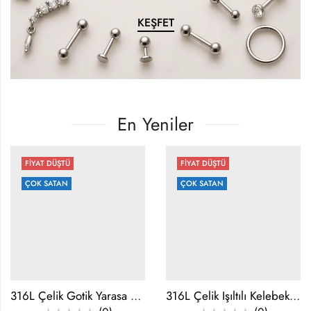
KEŞFET
En Yeniler
FİYAT DÜŞTÜ
FİYAT DÜŞTÜ
ÇOK SATAN
ÇOK SATAN
316L Çelik Gotik Yarasa Kanatlı Kalp Göbek Piercing
316L Çelik Işıltılı Kelebek Detaylı Göbek Piercing