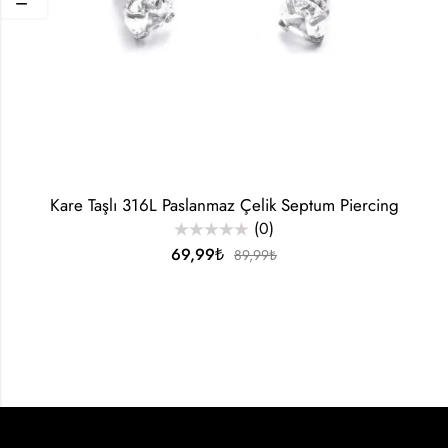
Kare Taşlı 316L Paslanmaz Çelik Septum Piercing
(0)
5
69,99
₺
89,99
₺
üzerinden
0
oy
aldı