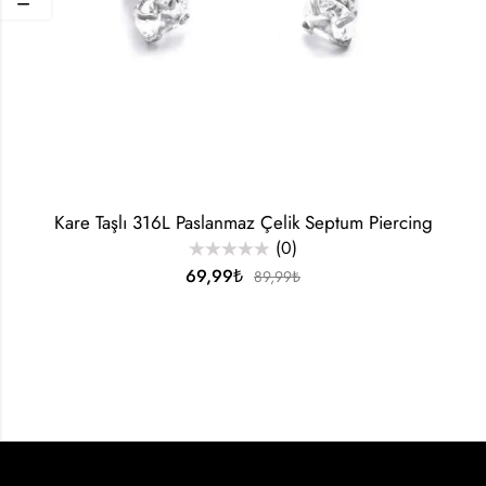
Kare Taşlı 316L Paslanmaz Çelik Septum Piercing
(0)
5
69,99
₺
89,99
₺
üzerinden
0
oy
aldı